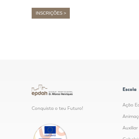
INSCRIÇÕES >
Escola
Ação E
Conquista o teu Futuro!
Animaç
Auxilia