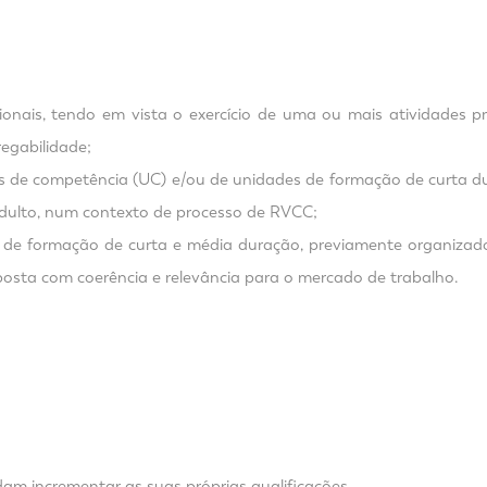
cionais, tendo em vista o exercício de uma ou mais atividades
regabilidade;
es de competência (UC) e/ou de unidades de formação de curta du
adulto, num contexto de processo de RVCC;
rsos de formação de curta e média duração, previamente organiza
osta com coerência e relevância para o mercado de trabalho.
dam incrementar as suas próprias qualificações.